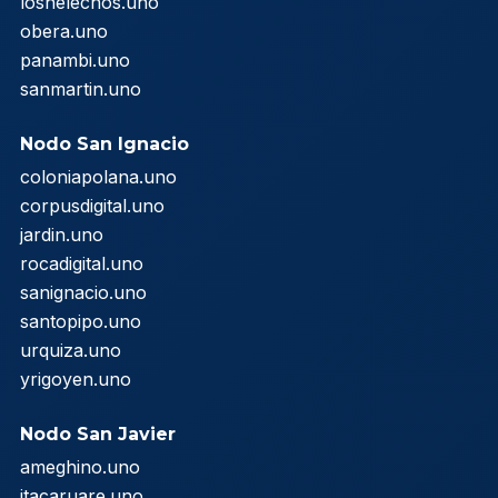
loshelechos.uno
obera.uno
panambi.uno
sanmartin.uno
Nodo San Ignacio
coloniapolana.uno
corpusdigital.uno
jardin.uno
rocadigital.uno
sanignacio.uno
santopipo.uno
urquiza.uno
yrigoyen.uno
Nodo San Javier
ameghino.uno
itacaruare.uno