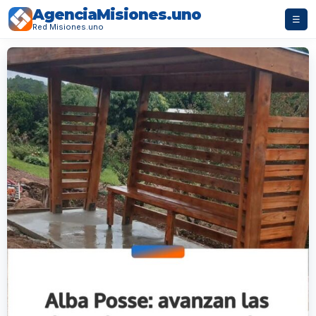
AgenciaMisiones.uno
☰
Red Misiones.uno