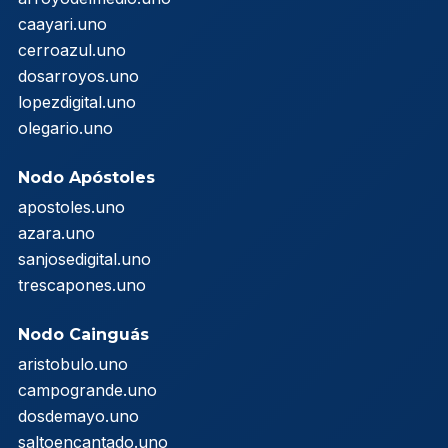
caayari.uno
cerroazul.uno
dosarroyos.uno
lopezdigital.uno
olegario.uno
Nodo Apóstoles
apostoles.uno
azara.uno
sanjosedigital.uno
trescapones.uno
Nodo Cainguás
aristobulo.uno
campogrande.uno
dosdemayo.uno
saltoencantado.uno