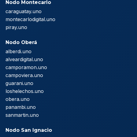
Nodo Montecarlo
caraguatay.uno
montecarlodigital.uno
piray.uno
Nodo Oberá
alberdi.uno
alveardigital.uno
camporamon.uno
campoviera.uno
guarani.uno
loshelechos.uno
obera.uno
panambi.uno
sanmartin.uno
Nodo San Ignacio