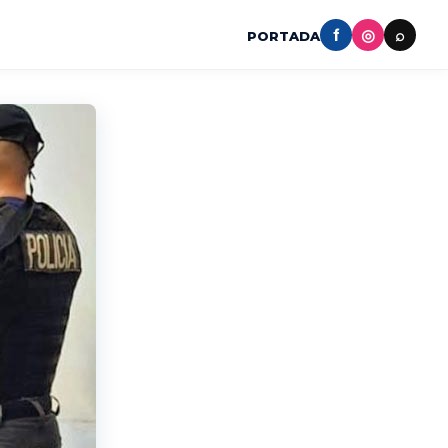
f
◎
⌕
PORTADA