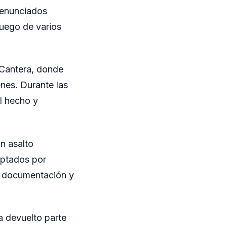
denunciados
luego de varios
o Cantera, donde
enes. Durante las
l hecho y
n asalto
eptados por
, documentación y
a devuelto parte