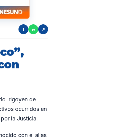
f
w
↗
co”,
con
io Irigoyen de
ctivos ocurridos en
or la Justicia.
ocido con el alias