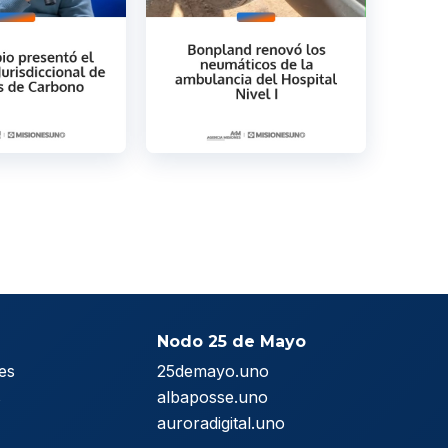
Nodo 25 de Mayo
es
25demayo.uno
s
albaposse.uno
auroradigital.uno