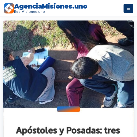
AgenciaMisiones.uno
☰
Red Misiones.uno