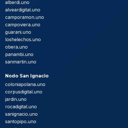
alberdi.uno
alveardigital.uno
camporamon.uno
campoviera.uno
guarani.uno
loshelechos.uno
obera.uno
panambi.uno
sanmartin.uno
Nodo San Ignacio
coloniapolana.uno
corpusdigital.uno
jardin.uno
rocadigital.uno
sanignacio.uno
santopipo.uno