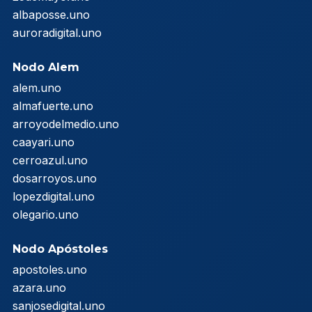
albaposse.uno
auroradigital.uno
Nodo Alem
alem.uno
almafuerte.uno
arroyodelmedio.uno
caayari.uno
cerroazul.uno
dosarroyos.uno
lopezdigital.uno
olegario.uno
Nodo Apóstoles
apostoles.uno
azara.uno
sanjosedigital.uno