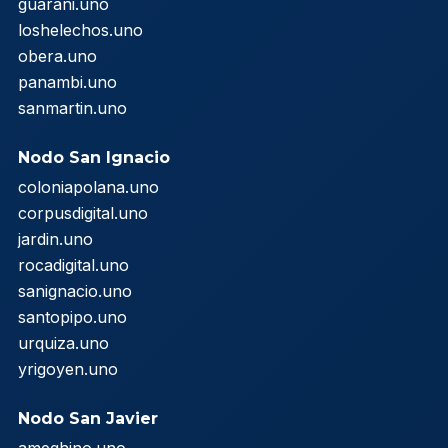
guarani.uno
loshelechos.uno
obera.uno
panambi.uno
sanmartin.uno
Nodo San Ignacio
coloniapolana.uno
corpusdigital.uno
jardin.uno
rocadigital.uno
sanignacio.uno
santopipo.uno
urquiza.uno
yrigoyen.uno
Nodo San Javier