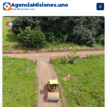
AgenciaMisiones.uno
☰
Red Misiones.uno