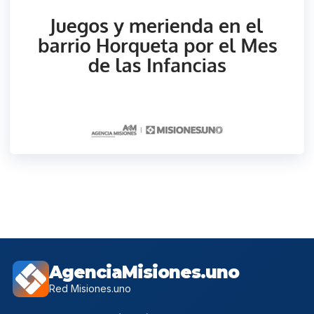
AgenciaMisiones.uno
Red Misiones.uno