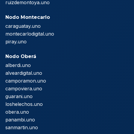
ruizdemontoya.uno
Nodo Montecarlo
caraguatay.uno
montecarlodigital.uno
piray.uno
Nodo Oberá
alberdi.uno
alveardigital.uno
camporamon.uno
campoviera.uno
guarani.uno
loshelechos.uno
obera.uno
panambi.uno
sanmartin.uno