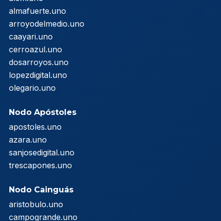
almafuerte.uno
arroyodelmedio.uno
caayari.uno
cerroazul.uno
dosarroyos.uno
lopezdigital.uno
olegario.uno
Nodo Apóstoles
apostoles.uno
azara.uno
sanjosedigital.uno
trescapones.uno
Nodo Cainguás
aristobulo.uno
campogrande.uno