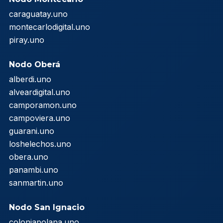
caraguatay.uno
montecarlodigital.uno
piray.uno
Nodo Oberá
alberdi.uno
alveardigital.uno
camporamon.uno
campoviera.uno
guarani.uno
loshelechos.uno
obera.uno
panambi.uno
sanmartin.uno
Nodo San Ignacio
coloniapolana.uno