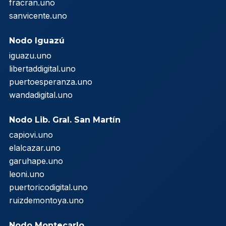
fracran.uno
sanvicente.uno
Nodo Iguazú
iguazu.uno
libertaddigital.uno
puertoesperanza.uno
wandadigital.uno
Nodo Lib. Gral. San Martín
capiovi.uno
elalcazar.uno
garuhape.uno
leoni.uno
puertoricodigital.uno
ruizdemontoya.uno
Nodo Montecarlo