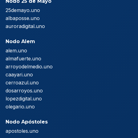
Nodo 25 de Mayo
25demayo.uno
albaposse.uno
auroradigital.uno
Nodo Alem
alem.uno
almafuerte.uno
arroyodelmedio.uno
caayari.uno
cerroazul.uno
dosarroyos.uno
lopezdigital.uno
olegario.uno
Nodo Apóstoles
apostoles.uno