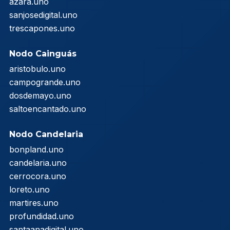
azara.uno
sanjosedigital.uno
trescapones.uno
Nodo Cainguás
aristobulo.uno
campogrande.uno
dosdemayo.uno
saltoencantado.uno
Nodo Candelaria
bonpland.uno
candelaria.uno
cerrocora.uno
loreto.uno
martires.uno
profundidad.uno
santaanadigital.uno