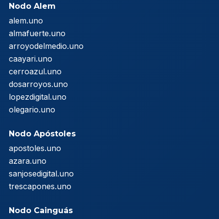
Nodo Alem
alem.uno
almafuerte.uno
arroyodelmedio.uno
caayari.uno
cerroazul.uno
dosarroyos.uno
lopezdigital.uno
olegario.uno
Nodo Apóstoles
apostoles.uno
azara.uno
sanjosedigital.uno
trescapones.uno
Nodo Cainguás