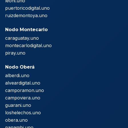
leoni.uno
puertoricodigital.uno
ruizdemontoya.uno
Nodo Montecarlo
caraguatay.uno
montecarlodigital.uno
piray.uno
Nodo Oberá
alberdi.uno
alveardigital.uno
camporamon.uno
campoviera.uno
guarani.uno
loshelechos.uno
obera.uno
panambi.uno