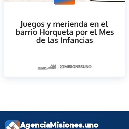
AgenciaMisiones.uno