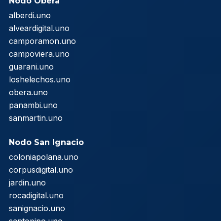
Nodo Oberá
alberdi.uno
alveardigital.uno
camporamon.uno
campoviera.uno
guarani.uno
loshelechos.uno
obera.uno
panambi.uno
sanmartin.uno
Nodo San Ignacio
coloniapolana.uno
corpusdigital.uno
jardin.uno
rocadigital.uno
sanignacio.uno