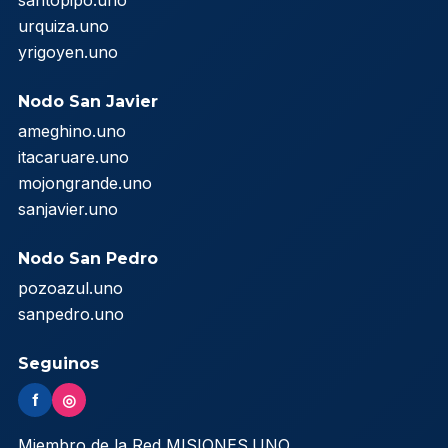
santopipo.uno
urquiza.uno
yrigoyen.uno
Nodo San Javier
ameghino.uno
itacaruare.uno
mojongrande.uno
sanjavier.uno
Nodo San Pedro
pozoazul.uno
sanpedro.uno
Seguinos
f
◎
Miembro de la Red MISIONES.UNO