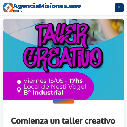
AgenciaMisiones.uno
☰
Red Misiones.uno