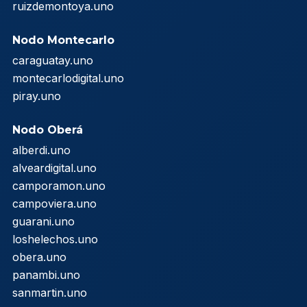
ruizdemontoya.uno
Nodo Montecarlo
caraguatay.uno
montecarlodigital.uno
piray.uno
Nodo Oberá
alberdi.uno
alveardigital.uno
camporamon.uno
campoviera.uno
guarani.uno
loshelechos.uno
obera.uno
panambi.uno
sanmartin.uno