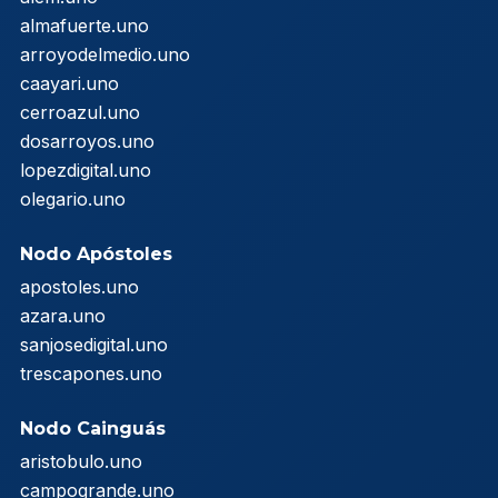
almafuerte.uno
arroyodelmedio.uno
caayari.uno
cerroazul.uno
dosarroyos.uno
lopezdigital.uno
olegario.uno
Nodo Apóstoles
apostoles.uno
azara.uno
sanjosedigital.uno
trescapones.uno
Nodo Cainguás
aristobulo.uno
campogrande.uno