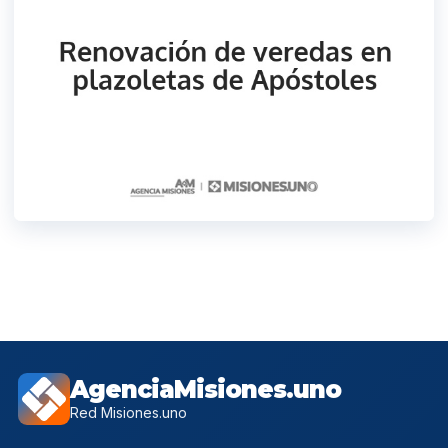
AgenciaMisiones.uno
Red Misiones.uno