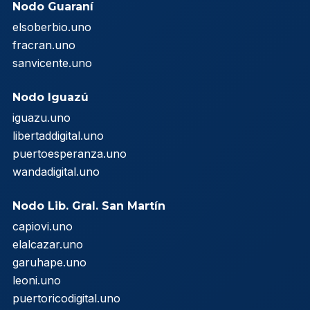
Nodo Guaraní
elsoberbio.uno
fracran.uno
sanvicente.uno
Nodo Iguazú
iguazu.uno
libertaddigital.uno
puertoesperanza.uno
wandadigital.uno
Nodo Lib. Gral. San Martín
capiovi.uno
elalcazar.uno
garuhape.uno
leoni.uno
puertoricodigital.uno