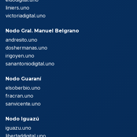
liniers.uno
victoriadigital.uno
Nodo Gral. Manuel Belgrano
andresito.uno
doshermanas.uno
irigoyen.uno
sanantoniodigital.uno
Nodo Guaraní
elsoberbio.uno
fracran.uno
sanvicente.uno
Nodo Iguazú
iguazu.uno
libertaddigital.uno