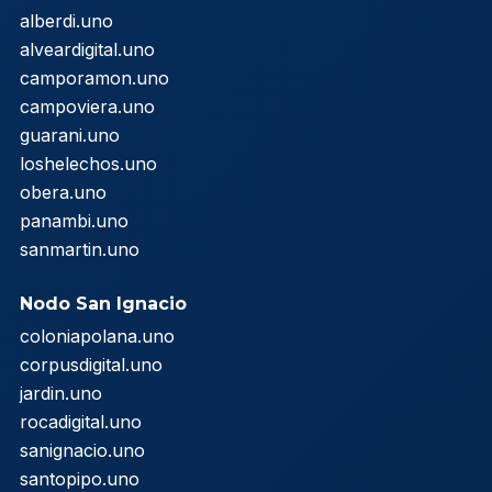
alberdi.uno
alveardigital.uno
camporamon.uno
campoviera.uno
guarani.uno
loshelechos.uno
obera.uno
panambi.uno
sanmartin.uno
Nodo San Ignacio
coloniapolana.uno
corpusdigital.uno
jardin.uno
rocadigital.uno
sanignacio.uno
santopipo.uno