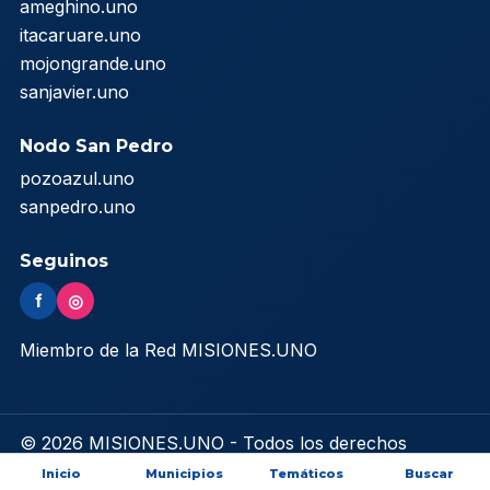
ameghino.uno
itacaruare.uno
mojongrande.uno
sanjavier.uno
Nodo San Pedro
pozoazul.uno
sanpedro.uno
Seguinos
f
◎
Miembro de la Red MISIONES.UNO
© 2026 MISIONES.UNO - Todos los derechos
reservados
Inicio
Municipios
Temáticos
Buscar