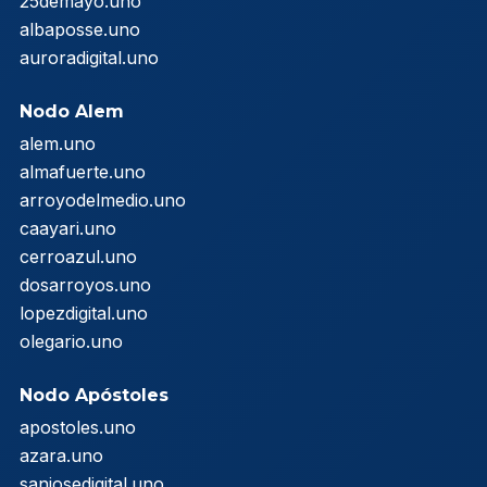
25demayo.uno
albaposse.uno
auroradigital.uno
Nodo Alem
alem.uno
almafuerte.uno
arroyodelmedio.uno
caayari.uno
cerroazul.uno
dosarroyos.uno
lopezdigital.uno
olegario.uno
Nodo Apóstoles
apostoles.uno
azara.uno
sanjosedigital.uno