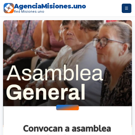
AgenciaMisiones.uno
☰
Red Misiones.uno