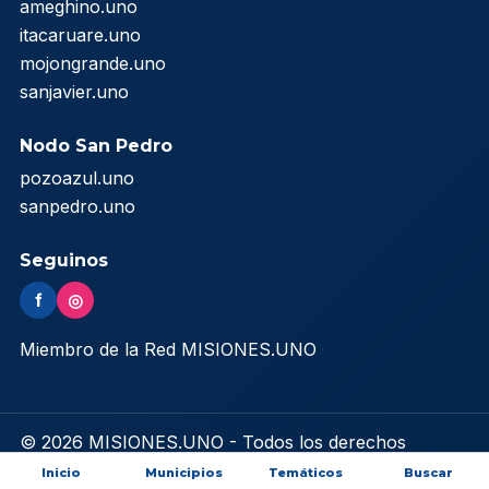
ameghino.uno
itacaruare.uno
mojongrande.uno
sanjavier.uno
Nodo San Pedro
pozoazul.uno
sanpedro.uno
Seguinos
f
◎
Miembro de la Red MISIONES.UNO
© 2026 MISIONES.UNO - Todos los derechos
reservados
Inicio
Municipios
Temáticos
Buscar