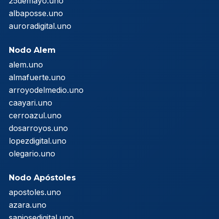
25demayo.uno
albaposse.uno
auroradigital.uno
Nodo Alem
alem.uno
almafuerte.uno
arroyodelmedio.uno
caayari.uno
cerroazul.uno
dosarroyos.uno
lopezdigital.uno
olegario.uno
Nodo Apóstoles
apostoles.uno
azara.uno
sanjosedigital.uno