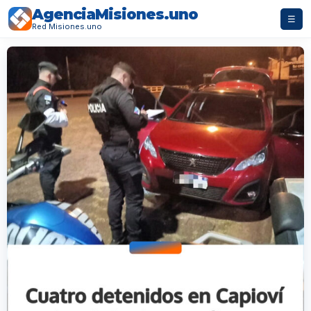
AgenciaMisiones.uno
☰
Red Misiones.uno