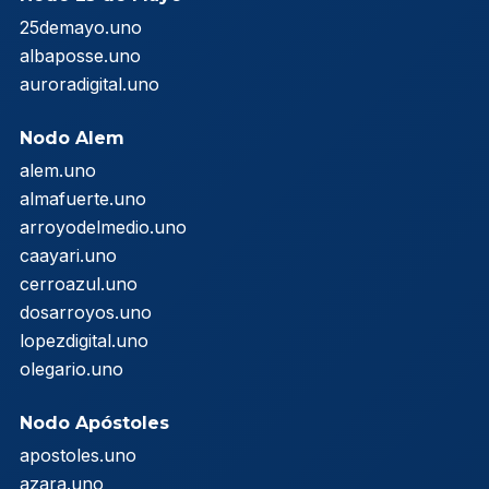
25demayo.uno
albaposse.uno
auroradigital.uno
Nodo Alem
alem.uno
almafuerte.uno
arroyodelmedio.uno
caayari.uno
cerroazul.uno
dosarroyos.uno
lopezdigital.uno
olegario.uno
Nodo Apóstoles
apostoles.uno
azara.uno