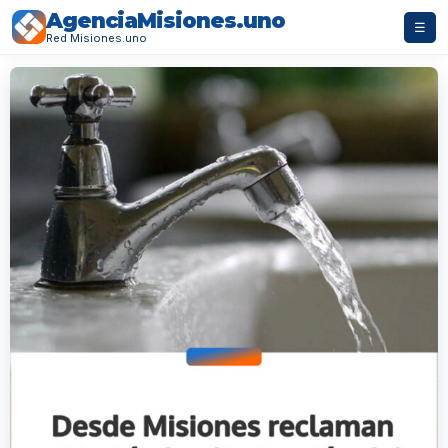
AgenciaMisiones.uno
☰
Red Misiones.uno