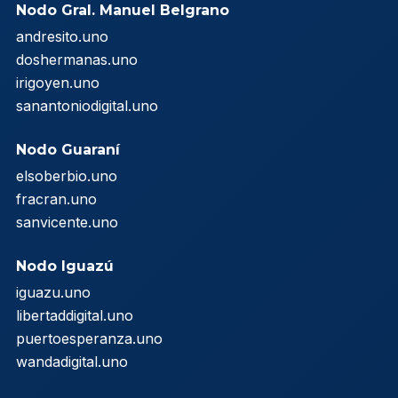
Nodo Gral. Manuel Belgrano
andresito.uno
doshermanas.uno
irigoyen.uno
sanantoniodigital.uno
Nodo Guaraní
elsoberbio.uno
fracran.uno
sanvicente.uno
Nodo Iguazú
iguazu.uno
libertaddigital.uno
puertoesperanza.uno
wandadigital.uno