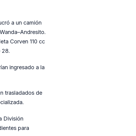
lucró a un camión
o Wanda–Andresito.
leta Corven 110 cc
 28.
ían ingresado a la
on trasladados de
cializada.
a División
dientes para