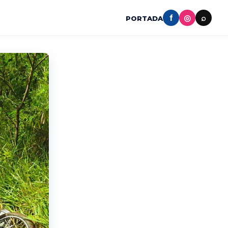
f
◎
⌕
PORTADA