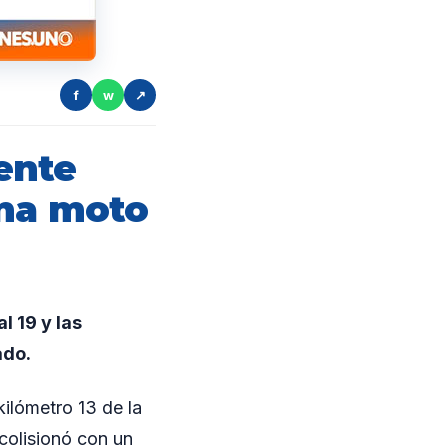
f
w
↗
ente
una moto
l 19 y las
ado.
kilómetro 13 de la
colisionó con un