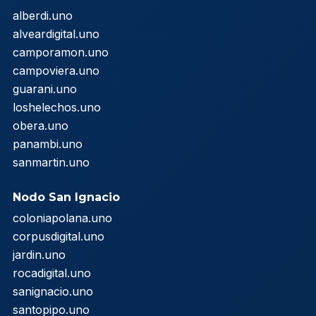
alberdi.uno
alveardigital.uno
camporamon.uno
campoviera.uno
guarani.uno
loshelechos.uno
obera.uno
panambi.uno
sanmartin.uno
Nodo San Ignacio
coloniapolana.uno
corpusdigital.uno
jardin.uno
rocadigital.uno
sanignacio.uno
santopipo.uno