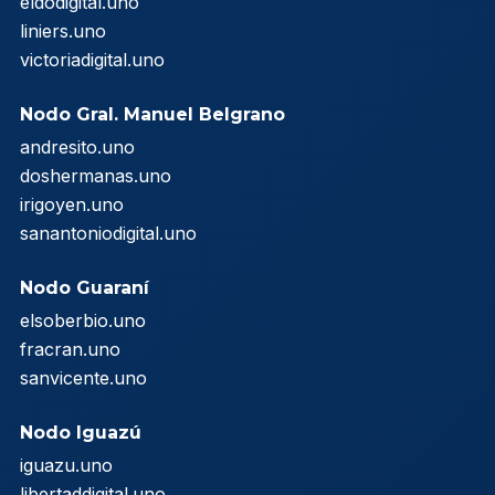
eldodigital.uno
liniers.uno
victoriadigital.uno
Nodo Gral. Manuel Belgrano
andresito.uno
doshermanas.uno
irigoyen.uno
sanantoniodigital.uno
Nodo Guaraní
elsoberbio.uno
fracran.uno
sanvicente.uno
Nodo Iguazú
iguazu.uno
libertaddigital.uno