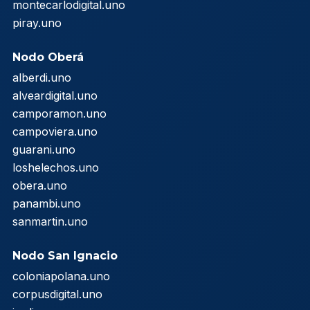
montecarlodigital.uno
piray.uno
Nodo Oberá
alberdi.uno
alveardigital.uno
camporamon.uno
campoviera.uno
guarani.uno
loshelechos.uno
obera.uno
panambi.uno
sanmartin.uno
Nodo San Ignacio
coloniapolana.uno
corpusdigital.uno