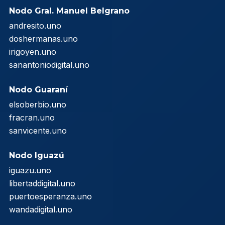
Nodo Gral. Manuel Belgrano
andresito.uno
doshermanas.uno
irigoyen.uno
sanantoniodigital.uno
Nodo Guaraní
elsoberbio.uno
fracran.uno
sanvicente.uno
Nodo Iguazú
iguazu.uno
libertaddigital.uno
puertoesperanza.uno
wandadigital.uno