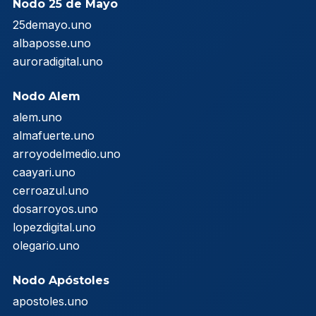
Nodo 25 de Mayo
25demayo.uno
albaposse.uno
auroradigital.uno
Nodo Alem
alem.uno
almafuerte.uno
arroyodelmedio.uno
caayari.uno
cerroazul.uno
dosarroyos.uno
lopezdigital.uno
olegario.uno
Nodo Apóstoles
apostoles.uno