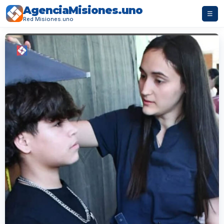
AgenciaMisiones.uno
☰
Red Misiones.uno