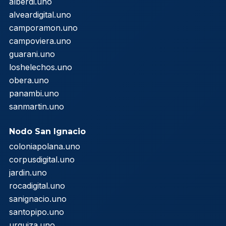
alberdi.uno
alveardigital.uno
camporamon.uno
campoviera.uno
guarani.uno
loshelechos.uno
obera.uno
panambi.uno
sanmartin.uno
Nodo San Ignacio
coloniapolana.uno
corpusdigital.uno
jardin.uno
rocadigital.uno
sanignacio.uno
santopipo.uno
urquiza.uno