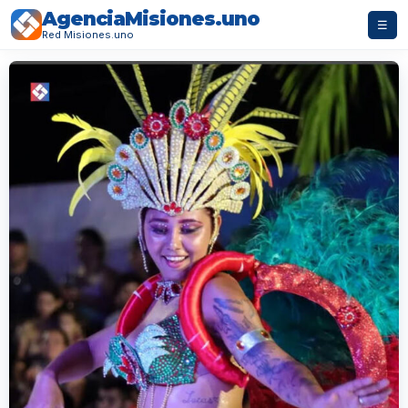
AgenciaMisiones.uno
☰
Red Misiones.uno