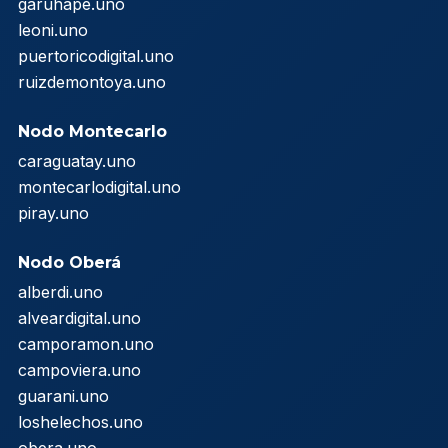
garuhape.uno
leoni.uno
puertoricodigital.uno
ruizdemontoya.uno
Nodo Montecarlo
caraguatay.uno
montecarlodigital.uno
piray.uno
Nodo Oberá
alberdi.uno
alveardigital.uno
camporamon.uno
campoviera.uno
guarani.uno
loshelechos.uno
obera.uno