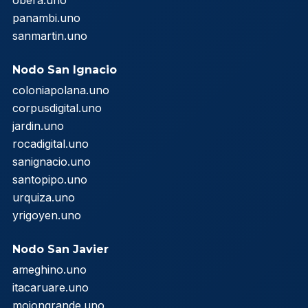
panambi.uno
sanmartin.uno
Nodo San Ignacio
coloniapolana.uno
corpusdigital.uno
jardin.uno
rocadigital.uno
sanignacio.uno
santopipo.uno
urquiza.uno
yrigoyen.uno
Nodo San Javier
ameghino.uno
itacaruare.uno
mojongrande.uno