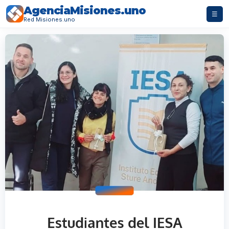
AgenciaMisiones.uno
☰
Red Misiones.uno