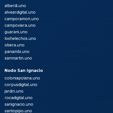
alberdi.uno
alveardigital.uno
camporamon.uno
campoviera.uno
guarani.uno
loshelechos.uno
obera.uno
panambi.uno
sanmartin.uno
Nodo San Ignacio
coloniapolana.uno
corpusdigital.uno
jardin.uno
rocadigital.uno
sanignacio.uno
santopipo.uno