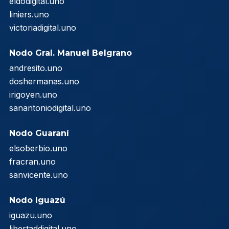
eldodigital.uno
liniers.uno
victoriadigital.uno
Nodo Gral. Manuel Belgrano
andresito.uno
doshermanas.uno
irigoyen.uno
sanantoniodigital.uno
Nodo Guaraní
elsoberbio.uno
fracran.uno
sanvicente.uno
Nodo Iguazú
iguazu.uno
libertaddigital.uno