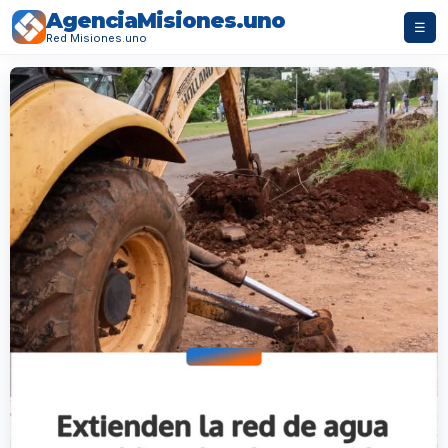
AgenciaMisiones.uno
☰
Red Misiones.uno