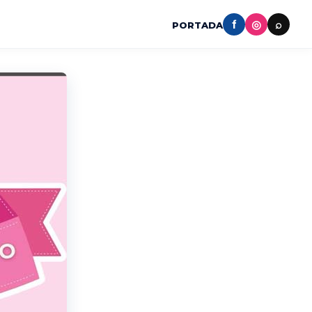
f
◎
⌕
PORTADA