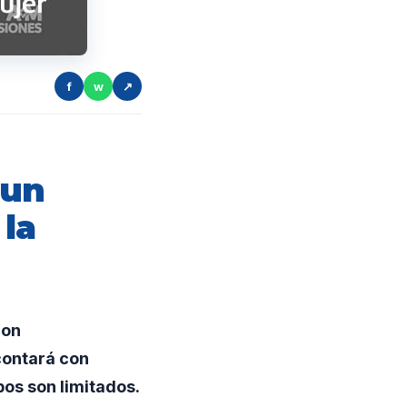
f
w
↗
 un
la
con
contará con
os son limitados.