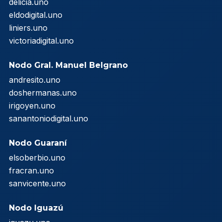
delicia.uno
eldodigital.uno
liniers.uno
victoriadigital.uno
Nodo Gral. Manuel Belgrano
andresito.uno
doshermanas.uno
irigoyen.uno
sanantoniodigital.uno
Nodo Guaraní
elsoberbio.uno
fracran.uno
sanvicente.uno
Nodo Iguazú