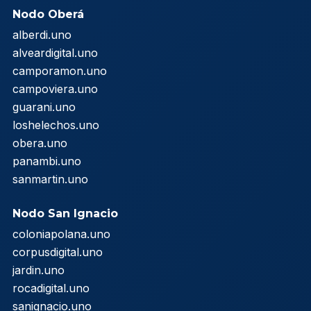
Nodo Oberá
alberdi.uno
alveardigital.uno
camporamon.uno
campoviera.uno
guarani.uno
loshelechos.uno
obera.uno
panambi.uno
sanmartin.uno
Nodo San Ignacio
coloniapolana.uno
corpusdigital.uno
jardin.uno
rocadigital.uno
sanignacio.uno