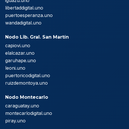
iguazu.uno
libertaddigital.uno
puertoesperanza.uno
wandadigital.uno
Nodo Lib. Gral. San Martín
capiovi.uno
elalcazar.uno
garuhape.uno
leoni.uno
puertoricodigital.uno
ruizdemontoya.uno
Nodo Montecarlo
caraguatay.uno
montecarlodigital.uno
piray.uno