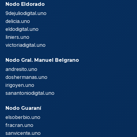
Nodo Eldorado
9dejuliodigital.uno
delicia.uno
eldodigital.uno
liniers.uno
victoriadigital.uno
Nodo Gral. Manuel Belgrano
andresito.uno
doshermanas.uno
irigoyen.uno
sanantoniodigital.uno
Nodo Guaraní
elsoberbio.uno
fracran.uno
sanvicente.uno