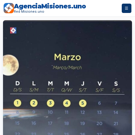
AgenciaMisiones.uno
☰
Red Misiones.uno