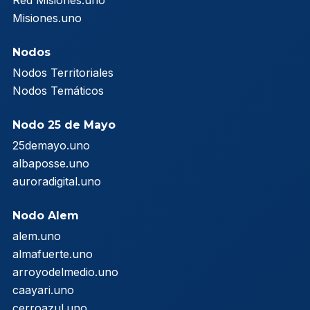
Red Misiones.uno
Misiones.uno
Nodos
Nodos Territoriales
Nodos Temáticos
Nodo 25 de Mayo
25demayo.uno
albaposse.uno
auroradigital.uno
Nodo Alem
alem.uno
almafuerte.uno
arroyodelmedio.uno
caayari.uno
cerroazul.uno