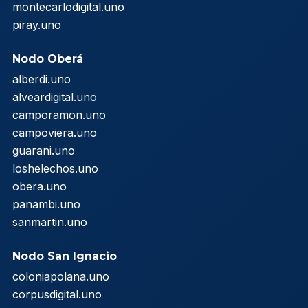
montecarlodigital.uno
piray.uno
Nodo Oberá
alberdi.uno
alveardigital.uno
camporamon.uno
campoviera.uno
guarani.uno
loshelechos.uno
obera.uno
panambi.uno
sanmartin.uno
Nodo San Ignacio
coloniapolana.uno
corpusdigital.uno