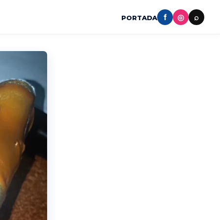
f
◎
⌕
PORTADA