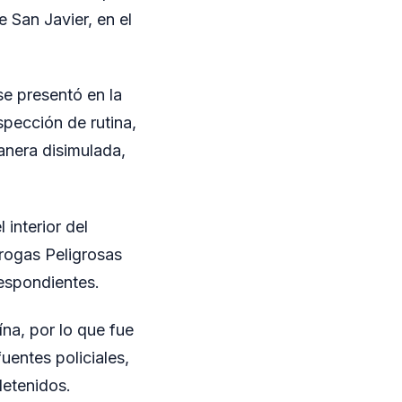
 San Javier, en el
se presentó en la
spección de rutina,
anera disimulada,
 interior del
Drogas Peligrosas
respondientes.
na, por lo que fue
entes policiales,
detenidos.