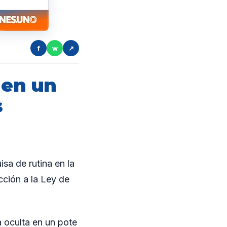
f
w
↗
 en un
s
a de rutina en la
cción a la Ley de
 oculta en un pote