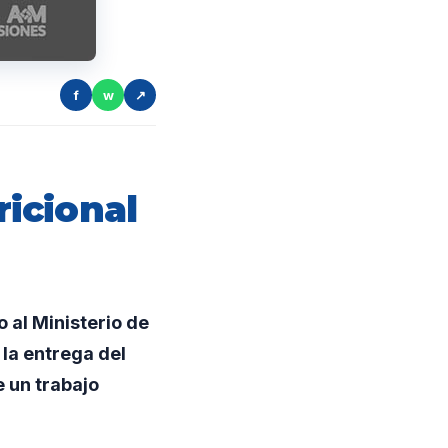
f
w
↗
icional
 al Ministerio de
 la entrega del
 un trabajo