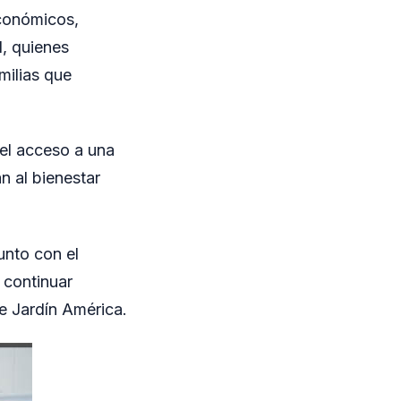
Económicos,
l, quienes
milias que
 el acceso a una
 al bienestar
unto con el
 continuar
de Jardín América.