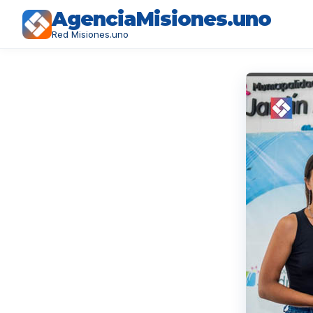
AgenciaMisiones.uno
Red Misiones.uno