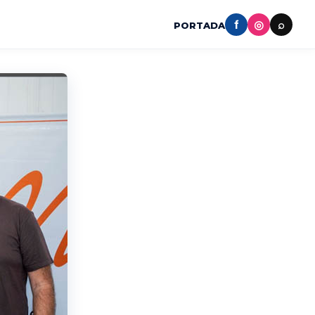
f
◎
⌕
PORTADA