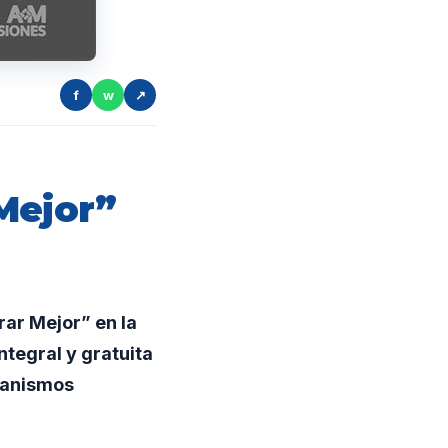
f
w
↗
Mejor”
rar Mejor” en la
tegral y gratuita
ganismos