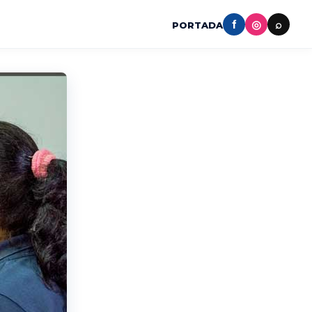
f
◎
⌕
PORTADA