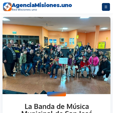
AgenciaMisiones.uno
☰
Red Misiones.uno