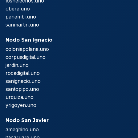
loshelechos.uno
obera.uno
panambi.uno
sanmartin.uno
Nodo San Ignacio
coloniapolana.uno
corpusdigital.uno
jardin.uno
rocadigital.uno
sanignacio.uno
santopipo.uno
urquiza.uno
yrigoyen.uno
Nodo San Javier
ameghino.uno
itacaruare.uno