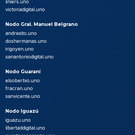
liniers.uno
victoriadigital.uno
Nodo Gral. Manuel Belgrano
andresito.uno
doshermanas.uno
irigoyen.uno
sanantoniodigital.uno
Nodo Guaraní
elsoberbio.uno
fracran.uno
sanvicente.uno
Nodo Iguazú
iguazu.uno
libertaddigital.uno