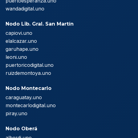
puertoesperanza.uno
wandadigital.uno
Nodo Lib. Gral. San Martín
capiovi.uno
elalcazar.uno
garuhape.uno
leoni.uno
puertoricodigital.uno
ruizdemontoya.uno
Nodo Montecarlo
caraguatay.uno
montecarlodigital.uno
piray.uno
Nodo Oberá
alberdi.uno