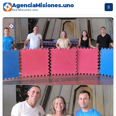
AgenciaMisiones.uno
☰
Red Misiones.uno