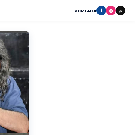
f
◎
⌕
PORTADA