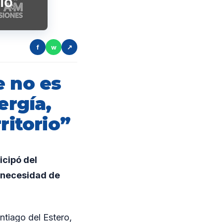
f
w
↗
e no es
ergía,
ritorio”
icipó del
a necesidad de
ntiago del Estero,