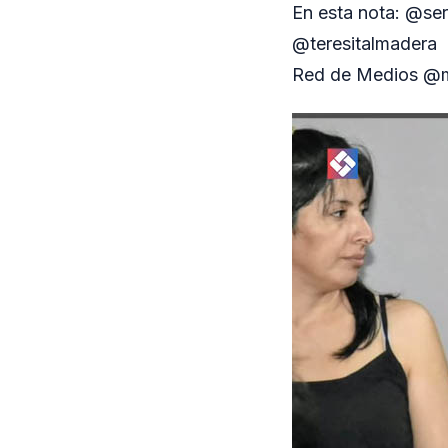
En esta nota: @se
@teresitalmadera
Red de Medios @m