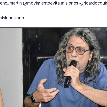
reno_martin @movimientoevita.misiones @ricardocquin
isiones.uno