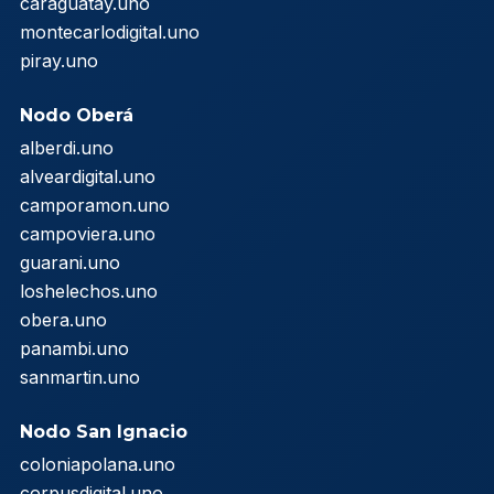
caraguatay.uno
montecarlodigital.uno
piray.uno
Nodo Oberá
alberdi.uno
alveardigital.uno
camporamon.uno
campoviera.uno
guarani.uno
loshelechos.uno
obera.uno
panambi.uno
sanmartin.uno
Nodo San Ignacio
coloniapolana.uno
corpusdigital.uno