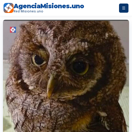
AgenciaMisiones.uno
☰
Red Misiones.uno