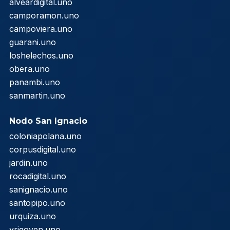
alveardigital.uno
camporamon.uno
campoviera.uno
guarani.uno
loshelechos.uno
obera.uno
panambi.uno
sanmartin.uno
Nodo San Ignacio
coloniapolana.uno
corpusdigital.uno
jardin.uno
rocadigital.uno
sanignacio.uno
santopipo.uno
urquiza.uno
yrigoyen.uno