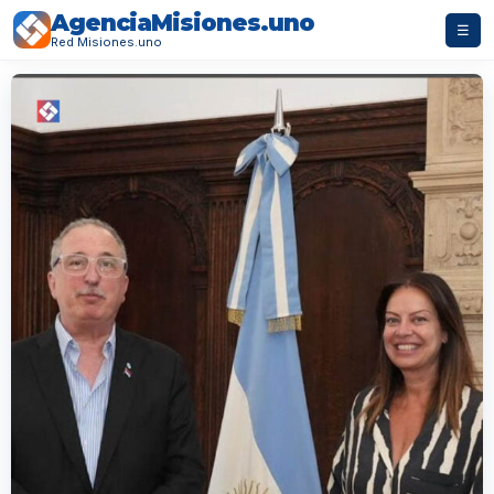
AgenciaMisiones.uno
☰
Red Misiones.uno