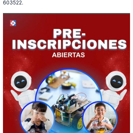
603522.