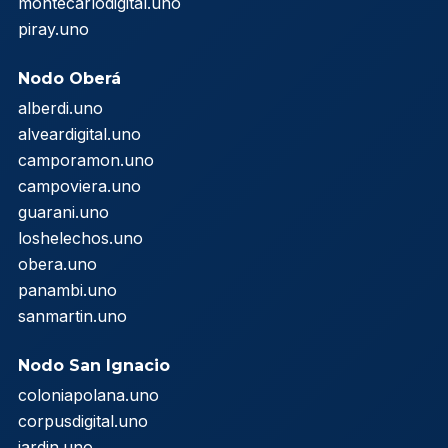
montecarlodigital.uno
piray.uno
Nodo Oberá
alberdi.uno
alveardigital.uno
camporamon.uno
campoviera.uno
guarani.uno
loshelechos.uno
obera.uno
panambi.uno
sanmartin.uno
Nodo San Ignacio
coloniapolana.uno
corpusdigital.uno
jardin.uno