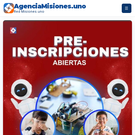
AgenciaMisiones.uno
☰
Red Misiones.uno