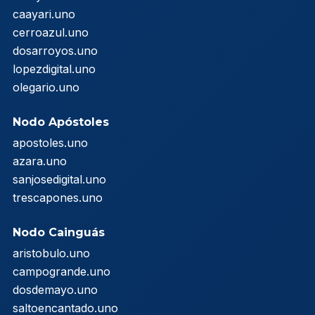
caayari.uno
cerroazul.uno
dosarroyos.uno
lopezdigital.uno
olegario.uno
Nodo Apóstoles
apostoles.uno
azara.uno
sanjosedigital.uno
trescapones.uno
Nodo Cainguás
aristobulo.uno
campogrande.uno
dosdemayo.uno
saltoencantado.uno