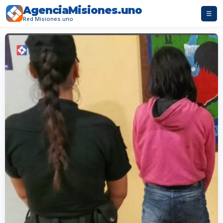
AgenciaMisiones.uno
☰
Red Misiones.uno