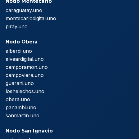
Nodo Montecarlo
caraguatay.uno
montecarlodigital.uno
piray.uno
Nodo Oberá
alberdi.uno
alveardigital.uno
camporamon.uno
campoviera.uno
guarani.uno
loshelechos.uno
obera.uno
panambi.uno
sanmartin.uno
Nodo San Ignacio