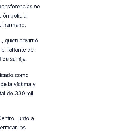
transferencias no
ión policial
io hermano.
, quien advirtió
el faltante del
 de su hija.
ificado como
de la víctima y
tal de 330 mil
entro, junto a
rificar los