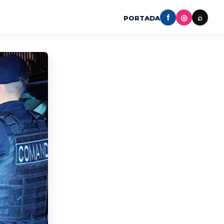
f
◎
⌕
PORTADA