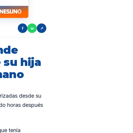
f
w
↗
onde
 su hija
mano
rizadas desde su
nido horas después
que tenía