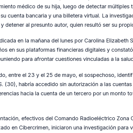
amiento médico de su hija, luego de detectar múltiples 
u cuenta bancaria y una billetera virtual. La investigac
r y detener al presunto autor, quien resultó ser su prop
dicada en la mañana del lunes por Carolina Elizabeth S.
s en sus plataformas financieras digitales y constató 
uniendo para afrontar cuestiones vinculadas a la salud
o, entre el 23 y el 25 de mayo, el sospechoso, ident
S. (30), habría accedido sin autorización a las cuentas 
ferencias hacia la cuenta de un tercero por un monto to
sentación, efectivos del Comando Radioeléctrico Zona C
ado en Cibercrimen, iniciaron una investigación para ve