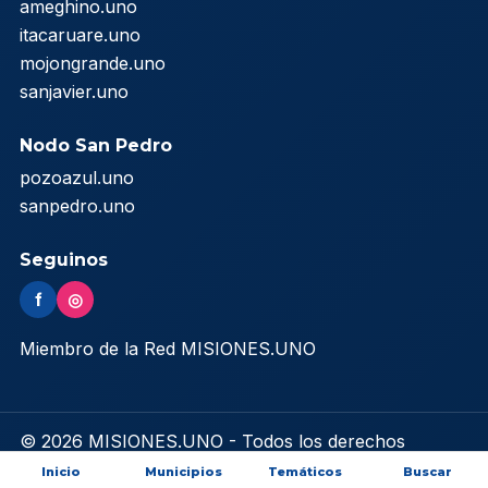
ameghino.uno
itacaruare.uno
mojongrande.uno
sanjavier.uno
Nodo San Pedro
pozoazul.uno
sanpedro.uno
Seguinos
f
◎
Miembro de la Red MISIONES.UNO
© 2026 MISIONES.UNO - Todos los derechos
reservados
Inicio
Municipios
Temáticos
Buscar