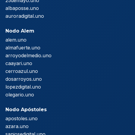
25demayo.uno
albaposse.uno
auroradigital.uno
Nodo Alem
alem.uno
almafuerte.uno
arroyodelmedio.uno
caayari.uno
cerroazul.uno
dosarroyos.uno
lopezdigital.uno
olegario.uno
Nodo Apóstoles
apostoles.uno
azara.uno
sanjosedigital.uno