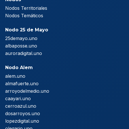
Nodos Territoriales
Nodos Temáticos
Nodo 25 de Mayo
25demayo.uno
albaposse.uno
auroradigital.uno
Nodo Alem
alem.uno
almafuerte.uno
arroyodelmedio.uno
caayari.uno
cerroazul.uno
dosarroyos.uno
lopezdigital.uno
olegario.uno