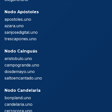
Nodo Apóstoles
apostoles.uno
azara.uno
sanjosedigital.uno
trescapones.uno
Nodo Cainguás
aristobulo.uno
campogrande.uno
dosdemayo.uno
saltoencantado.uno
Nodo Candelaria
bonpland.uno
candelaria.uno
cerrocora.uno