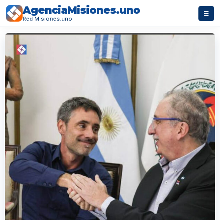
AgenciaMisiones.uno
☰
Red Misiones.uno