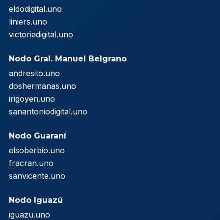
eldodigital.uno
liniers.uno
victoriadigital.uno
Nodo Gral. Manuel Belgrano
andresito.uno
doshermanas.uno
irigoyen.uno
sanantoniodigital.uno
Nodo Guaraní
elsoberbio.uno
fracran.uno
sanvicente.uno
Nodo Iguazú
iguazu.uno