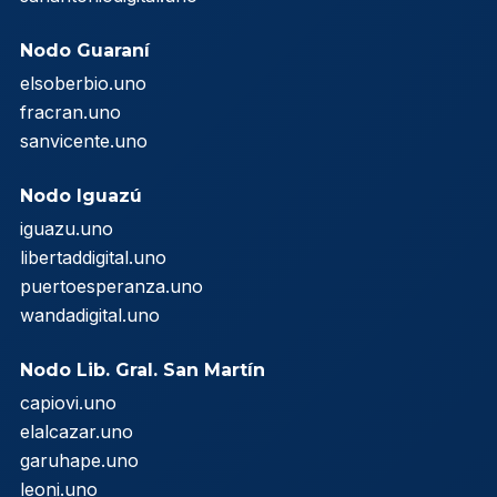
Nodo Guaraní
elsoberbio.uno
fracran.uno
sanvicente.uno
Nodo Iguazú
iguazu.uno
libertaddigital.uno
puertoesperanza.uno
wandadigital.uno
Nodo Lib. Gral. San Martín
capiovi.uno
elalcazar.uno
garuhape.uno
leoni.uno