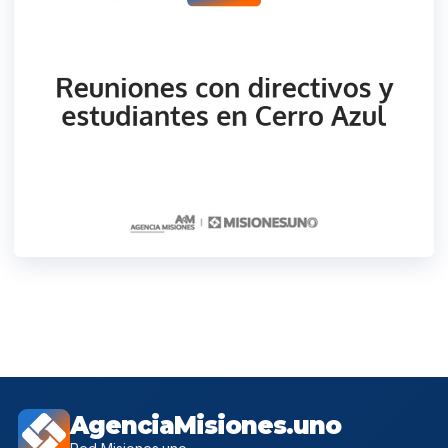
AgenciaMisiones.uno