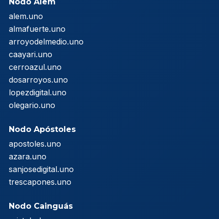
Nodo Alem
alem.uno
almafuerte.uno
arroyodelmedio.uno
caayari.uno
cerroazul.uno
dosarroyos.uno
lopezdigital.uno
olegario.uno
Nodo Apóstoles
apostoles.uno
azara.uno
sanjosedigital.uno
trescapones.uno
Nodo Cainguás