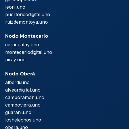
leoni.uno
puertoricodigital.uno
ruizdemontoya.uno
Nodo Montecarlo
caraguatay.uno
montecarlodigital.uno
piray.uno
Nodo Oberá
alberdi.uno
alveardigital.uno
camporamon.uno
campoviera.uno
guarani.uno
loshelechos.uno
obera.uno