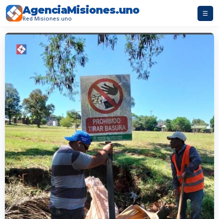
AgenciaMisiones.uno
☰
Red Misiones.uno