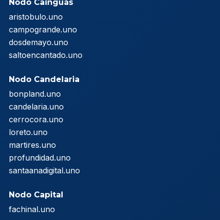
Nodo Cainguás
aristobulo.uno
campogrande.uno
dosdemayo.uno
saltoencantado.uno
Nodo Candelaria
bonpland.uno
candelaria.uno
cerrocora.uno
loreto.uno
martires.uno
profundidad.uno
santaanadigital.uno
Nodo Capital
fachinal.uno