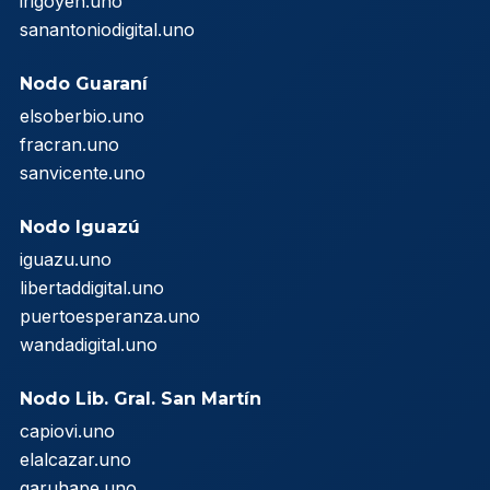
irigoyen.uno
sanantoniodigital.uno
Nodo Guaraní
elsoberbio.uno
fracran.uno
sanvicente.uno
Nodo Iguazú
iguazu.uno
libertaddigital.uno
puertoesperanza.uno
wandadigital.uno
Nodo Lib. Gral. San Martín
capiovi.uno
elalcazar.uno
garuhape.uno