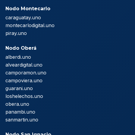
Nodo Montecarlo
caraguatay.uno
montecarlodigital.uno
piray.uno
Nodo Oberá
alberdi.uno
alveardigital.uno
camporamon.uno
campoviera.uno
guarani.uno
loshelechos.uno
obera.uno
panambi.uno
sanmartin.uno
Nodo San Ignacio