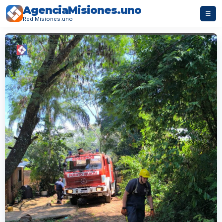
AgenciaMisiones.uno
☰
Red Misiones.uno