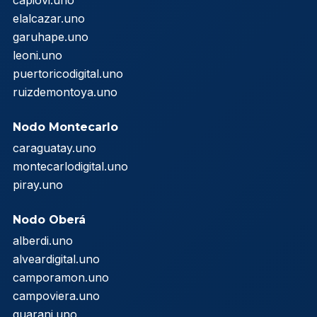
capiovi.uno
elalcazar.uno
garuhape.uno
leoni.uno
puertoricodigital.uno
ruizdemontoya.uno
Nodo Montecarlo
caraguatay.uno
montecarlodigital.uno
piray.uno
Nodo Oberá
alberdi.uno
alveardigital.uno
camporamon.uno
campoviera.uno
guarani.uno