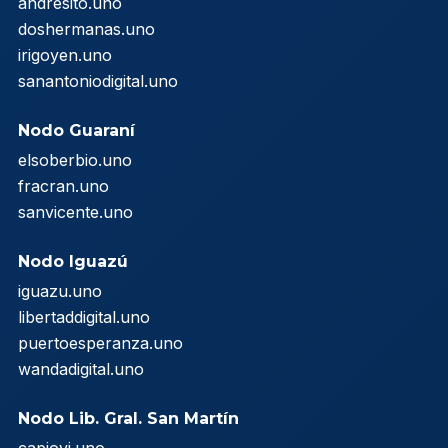
andresito.uno
doshermanas.uno
irigoyen.uno
sanantoniodigital.uno
Nodo Guaraní
elsoberbio.uno
fracran.uno
sanvicente.uno
Nodo Iguazú
iguazu.uno
libertaddigital.uno
puertoesperanza.uno
wandadigital.uno
Nodo Lib. Gral. San Martín