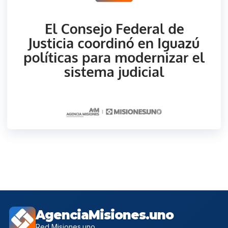
AgenciaMisiones.uno
Red Misiones.uno