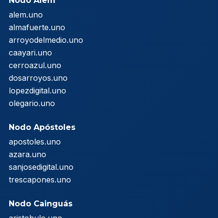
Nodo Alem
alem.uno
almafuerte.uno
arroyodelmedio.uno
caayari.uno
cerroazul.uno
dosarroyos.uno
lopezdigital.uno
olegario.uno
Nodo Apóstoles
apostoles.uno
azara.uno
sanjosedigital.uno
trescapones.uno
Nodo Cainguás