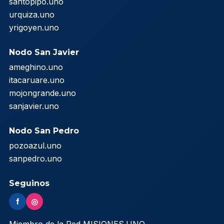
santopipo.uno
urquiza.uno
yrigoyen.uno
Nodo San Javier
ameghino.uno
itacaruare.uno
mojongrande.uno
sanjavier.uno
Nodo San Pedro
pozoazul.uno
sanpedro.uno
Seguinos
f
◎
Miembro de la Red MISIONES.UNO