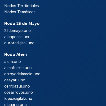
Nodos Territoriales
Nodos Temáticos
Nodo 25 de Mayo
25demayo.uno
albaposse.uno
auroradigital.uno
Nodo Alem
alem.uno
almafuerte.uno
arroyodelmedio.uno
caayari.uno
cerroazul.uno
dosarroyos.uno
lopezdigital.uno
olegario.uno