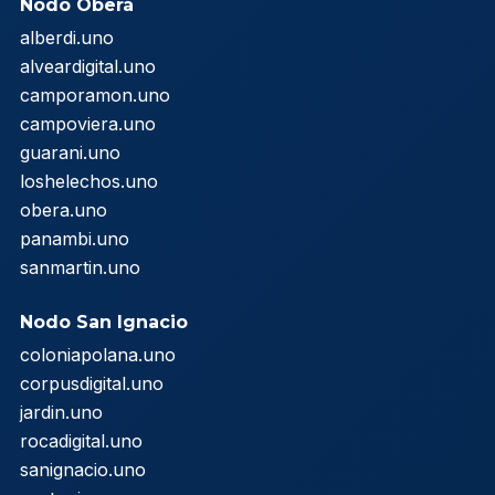
Nodo Oberá
alberdi.uno
alveardigital.uno
camporamon.uno
campoviera.uno
guarani.uno
loshelechos.uno
obera.uno
panambi.uno
sanmartin.uno
Nodo San Ignacio
coloniapolana.uno
corpusdigital.uno
jardin.uno
rocadigital.uno
sanignacio.uno