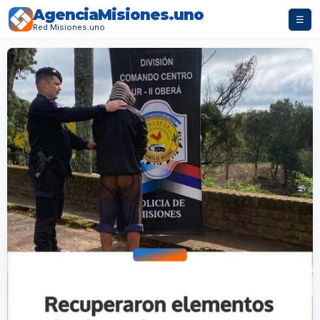
AgenciaMisiones.uno
☰
Red Misiones.uno