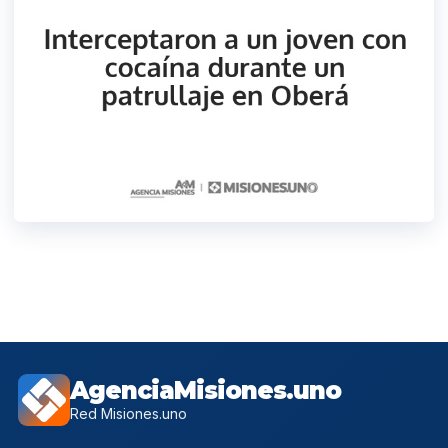
AgenciaMisiones.uno
Red Misiones.uno