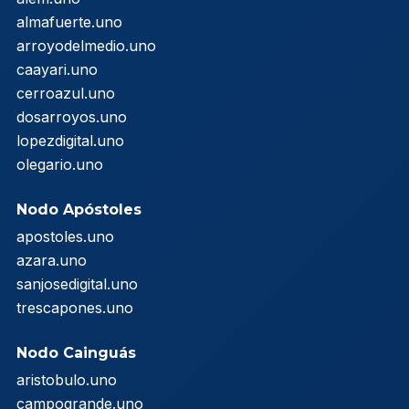
almafuerte.uno
arroyodelmedio.uno
caayari.uno
cerroazul.uno
dosarroyos.uno
lopezdigital.uno
olegario.uno
Nodo Apóstoles
apostoles.uno
azara.uno
sanjosedigital.uno
trescapones.uno
Nodo Cainguás
aristobulo.uno
campogrande.uno