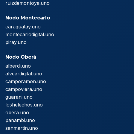
ruizdemontoya.uno
Nodo Montecarlo
caraguatay.uno
montecarlodigital.uno
piray.uno
Nodo Oberá
alberdi.uno
alveardigital.uno
camporamon.uno
campoviera.uno
guarani.uno
loshelechos.uno
obera.uno
panambi.uno
sanmartin.uno