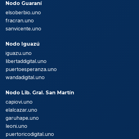
Nodo Guaraní
elsoberbio.uno
fracran.uno
sanvicente.uno
Nodo Iguazú
iguazu.uno
libertaddigital.uno
puertoesperanza.uno
wandadigital.uno
Nodo Lib. Gral. San Martín
capiovi.uno
elalcazar.uno
garuhape.uno
leoni.uno
puertoricodigital.uno