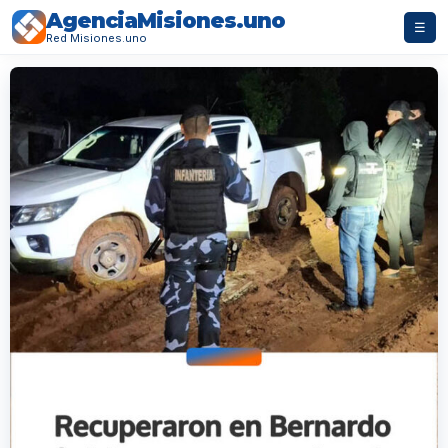
AgenciaMisiones.uno
☰
Red Misiones.uno