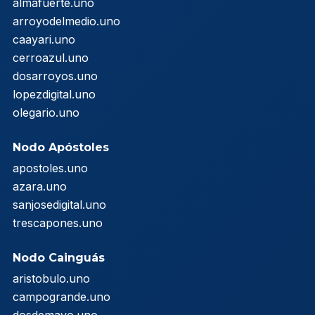
almafuerte.uno
arroyodelmedio.uno
caayari.uno
cerroazul.uno
dosarroyos.uno
lopezdigital.uno
olegario.uno
Nodo Apóstoles
apostoles.uno
azara.uno
sanjosedigital.uno
trescapones.uno
Nodo Cainguás
aristobulo.uno
campogrande.uno