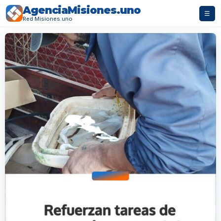
AgenciaMisiones.uno
☰
Red Misiones.uno