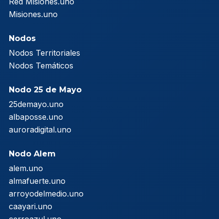
Red Misiones.uno
Misiones.uno
Nodos
Nodos Territoriales
Nodos Temáticos
Nodo 25 de Mayo
25demayo.uno
albaposse.uno
auroradigital.uno
Nodo Alem
alem.uno
almafuerte.uno
arroyodelmedio.uno
caayari.uno
cerroazul.uno