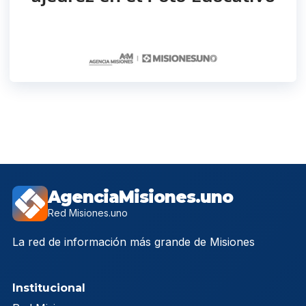
AgenciaMisiones.uno
Red Misiones.uno
La red de información más grande de Misiones
Institucional