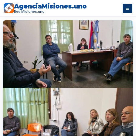
AgenciaMisiones.uno
☰
Red Misiones.uno