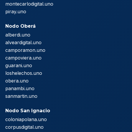
montecarlodigital.uno
piray.uno
Nodo Oberá
alberdi.uno
alveardigital.uno
camporamon.uno
campoviera.uno
guarani.uno
loshelechos.uno
obera.uno
panambi.uno
sanmartin.uno
Nodo San Ignacio
coloniapolana.uno
corpusdigital.uno