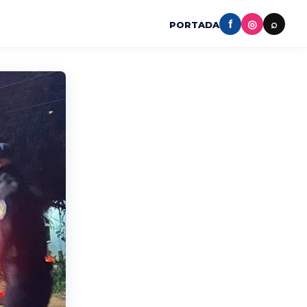
f
◎
⌕
PORTADA