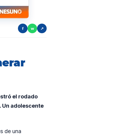
f
w
↗
nerar
stró el rodado
s. Un adolescente
es de una