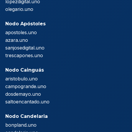
lopezdigital.uno
olegario.uno
Nodo Apóstoles
apostoles.uno
azara.uno
sanjosedigital.uno
trescapones.uno
Nodo Cainguás
aristobulo.uno
campogrande.uno
dosdemayo.uno
saltoencantado.uno
Nodo Candelaria
bonpland.uno