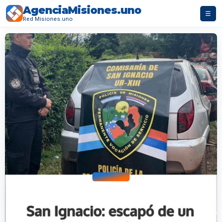
AgenciaMisiones.uno
☰
Red Misiones.uno