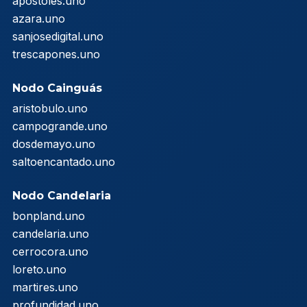
apostoles.uno
azara.uno
sanjosedigital.uno
trescapones.uno
Nodo Cainguás
aristobulo.uno
campogrande.uno
dosdemayo.uno
saltoencantado.uno
Nodo Candelaria
bonpland.uno
candelaria.uno
cerrocora.uno
loreto.uno
martires.uno
profundidad.uno